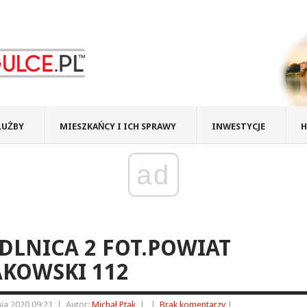
ŁUŻBY
MIESZKAŃCY I ICH SPRAWY
INWESTYCJE
H
ad
LNICA 2 FOT.POWIAT
KOWSKI 112
ia 2020 09:21
|
Autor:
Michał Ptak
|
|
Brak komentarzy
|