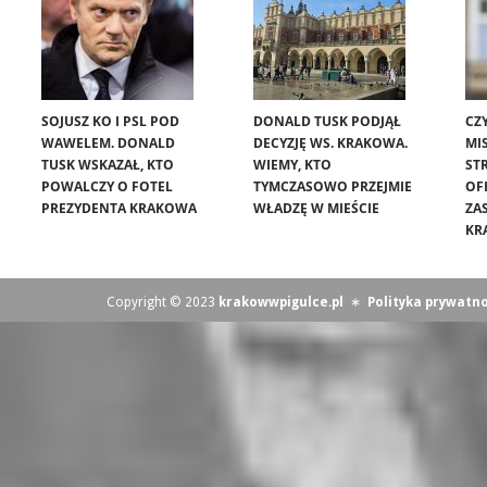
SOJUSZ KO I PSL POD
DONALD TUSK PODJĄŁ
CZ
WAWELEM. DONALD
DECYZJĘ WS. KRAKOWA.
MIS
TUSK WSKAZAŁ, KTO
WIEMY, KTO
ST
POWALCZY O FOTEL
TYMCZASOWO PRZEJMIE
OF
PREZYDENTA KRAKOWA
WŁADZĘ W MIEŚCIE
ZA
KR
Copyright © 2023
krakowwpigulce.pl
∗
Polityka prywatno