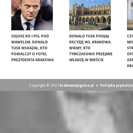
SOJUSZ KO I PSL POD
DONALD TUSK PODJĄŁ
CZ
WAWELEM. DONALD
DECYZJĘ WS. KRAKOWA.
MIS
TUSK WSKAZAŁ, KTO
WIEMY, KTO
ST
POWALCZY O FOTEL
TYMCZASOWO PRZEJMIE
OF
PREZYDENTA KRAKOWA
WŁADZĘ W MIEŚCIE
ZA
KR
Copyright © 2023
krakowwpigulce.pl
∗
Polityka prywatno