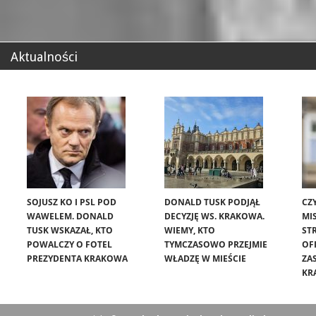
Aktualności
SOJUSZ KO I PSL POD
DONALD TUSK PODJĄŁ
CZ
WAWELEM. DONALD
DECYZJĘ WS. KRAKOWA.
MIS
TUSK WSKAZAŁ, KTO
WIEMY, KTO
ST
POWALCZY O FOTEL
TYMCZASOWO PRZEJMIE
OF
PREZYDENTA KRAKOWA
WŁADZĘ W MIEŚCIE
ZA
KR