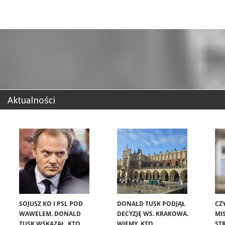
Aktualności
SOJUSZ KO I PSL POD
DONALD TUSK PODJĄŁ
CZ
WAWELEM. DONALD
DECYZJĘ WS. KRAKOWA.
MIS
TUSK WSKAZAŁ, KTO
WIEMY, KTO
ST