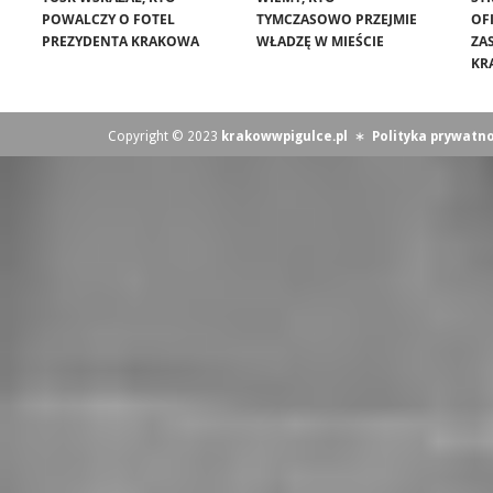
POWALCZY O FOTEL
TYMCZASOWO PRZEJMIE
OF
PREZYDENTA KRAKOWA
WŁADZĘ W MIEŚCIE
ZA
KR
Copyright © 2023
krakowwpigulce.pl
∗
Polityka prywatno