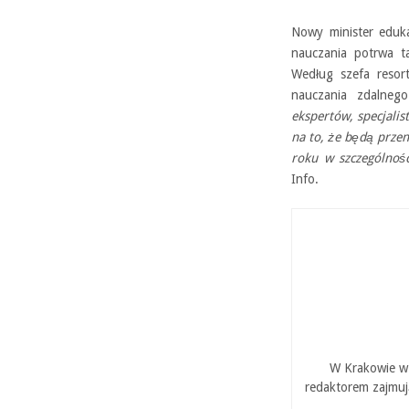
Nowy minister eduka
nauczania potrwa t
Według szefa resor
nauczania zdalne
ekspertów, specjalis
na to, że będą przen
roku w szczególnośc
Info.
W Krakowie w 
redaktorem zajmuj