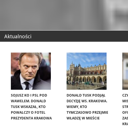
Aktualności
SOJUSZ KO I PSL POD
DONALD TUSK PODJĄŁ
CZ
WAWELEM. DONALD
DECYZJĘ WS. KRAKOWA.
MIS
TUSK WSKAZAŁ, KTO
WIEMY, KTO
ST
POWALCZY O FOTEL
TYMCZASOWO PRZEJMIE
OF
PREZYDENTA KRAKOWA
WŁADZĘ W MIEŚCIE
ZA
KR