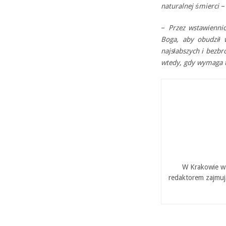
naturalnej śmierci
– 
–
Przez wstawienni
Boga, aby obudził w
najsłabszych i bezbro
wtedy, gdy wymaga t
W Krakowie w 
redaktorem zajmuj