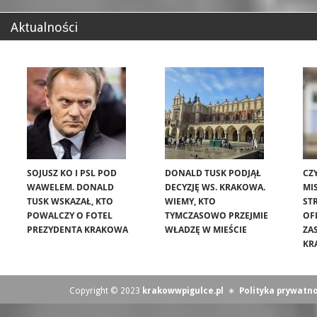
Aktualności
SOJUSZ KO I PSL POD
DONALD TUSK PODJĄŁ
CZ
WAWELEM. DONALD
DECYZJĘ WS. KRAKOWA.
MIS
TUSK WSKAZAŁ, KTO
WIEMY, KTO
ST
POWALCZY O FOTEL
TYMCZASOWO PRZEJMIE
OF
PREZYDENTA KRAKOWA
WŁADZĘ W MIEŚCIE
ZA
KR
Copyright © 2023
krakowwpigulce.pl
∗
Polityka prywatno