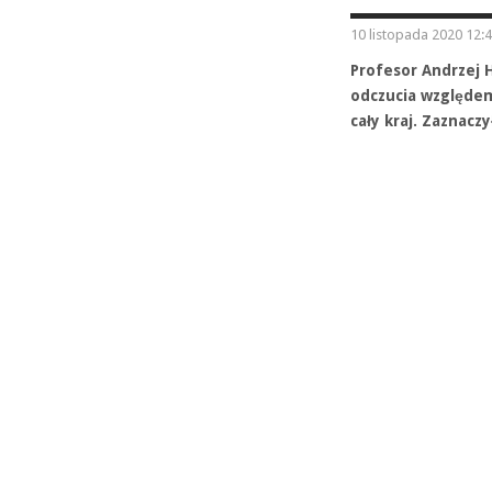
10 listopada 2020 12:
Profesor Andrzej 
odczucia względe
cały kraj. Zaznacz