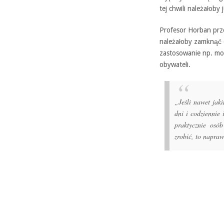
tej chwili należałob
Profesor Horban przek
należałoby zamknąć ca
zastosowanie np. mod
obywateli.
„Jeśli nawet jak
dni i codziennie
praktycznie osó
zrobić, to napraw