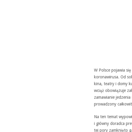
W Polsce pojawia się
koronawirusa. Od so
kina, teatry i domy 
wciąż obowiązuje zak
zamawianie jedzenia 
prowadzony całkowit
Na ten temat wypowie
i główny doradca pre
tej pory zamknięto g