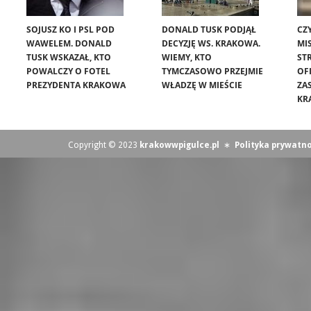
SOJUSZ KO I PSL POD
DONALD TUSK PODJĄŁ
CZ
WAWELEM. DONALD
DECYZJĘ WS. KRAKOWA.
MIS
TUSK WSKAZAŁ, KTO
WIEMY, KTO
ST
POWALCZY O FOTEL
TYMCZASOWO PRZEJMIE
OF
PREZYDENTA KRAKOWA
WŁADZĘ W MIEŚCIE
ZA
KR
Copyright © 2023
krakowwpigulce.pl
∗
Polityka prywatno