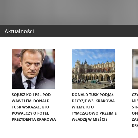
Aktualności
SOJUSZ KO I PSL POD
DONALD TUSK PODJĄŁ
CZ
WAWELEM. DONALD
DECYZJĘ WS. KRAKOWA.
MIS
TUSK WSKAZAŁ, KTO
WIEMY, KTO
ST
POWALCZY O FOTEL
TYMCZASOWO PRZEJMIE
OF
PREZYDENTA KRAKOWA
WŁADZĘ W MIEŚCIE
ZA
KR