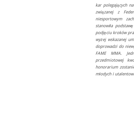
kar polegających na
związanej z Fed
niesportowym zac
stanowiła podstawę
podjęciu kroków pr
wyżej wskazanej um
doprowadzi do niewy
FAME MMA. Jednoc
przedmiotowej kwo
honorarium zostani
młodych i utalentow