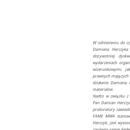
W odniesieniu do c
Damiana Herczyka
dożywotniej dyskwa
wydarzeniach organ
wizerunkowymi, j
prawnych mających n
działanie Damiana 
materialne.
Nadto w związku z 
Pan Damian Herczyk
prokuratury zawiad
FAME MMA stanowcz
Herczyk, jest wyso
zarówno samej Feder