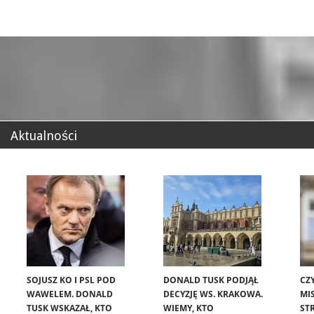
Aktualności
SOJUSZ KO I PSL POD
DONALD TUSK PODJĄŁ
CZ
WAWELEM. DONALD
DECYZJĘ WS. KRAKOWA.
MIS
TUSK WSKAZAŁ, KTO
WIEMY, KTO
ST