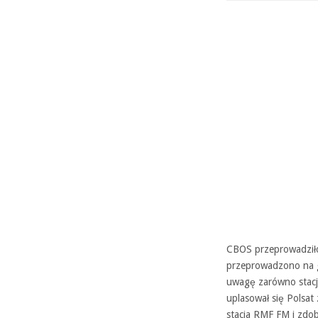
CBOS przeprowadziło 
przeprowadzono na g
uwagę zarówno stacje 
uplasował się Polsat
stacja RMF FM i zdo