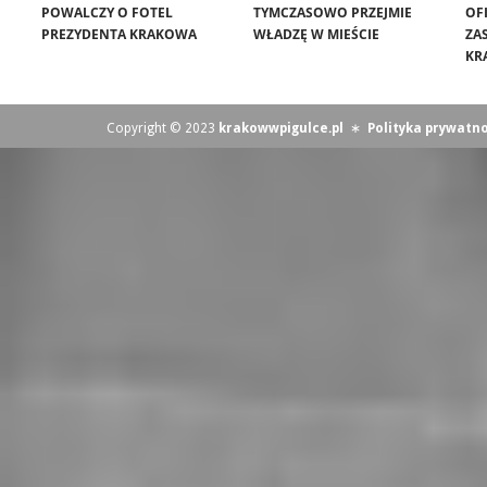
POWALCZY O FOTEL
TYMCZASOWO PRZEJMIE
OF
PREZYDENTA KRAKOWA
WŁADZĘ W MIEŚCIE
ZA
KR
Copyright © 2023
krakowwpigulce.pl
∗
Polityka prywatno