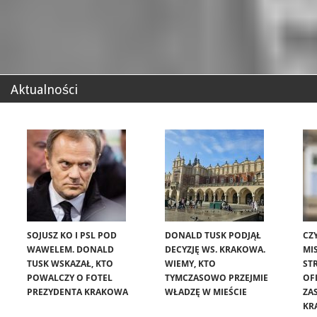
Aktualności
SOJUSZ KO I PSL POD
DONALD TUSK PODJĄŁ
CZ
WAWELEM. DONALD
DECYZJĘ WS. KRAKOWA.
MIS
TUSK WSKAZAŁ, KTO
WIEMY, KTO
ST
POWALCZY O FOTEL
TYMCZASOWO PRZEJMIE
OF
PREZYDENTA KRAKOWA
WŁADZĘ W MIEŚCIE
ZA
KR