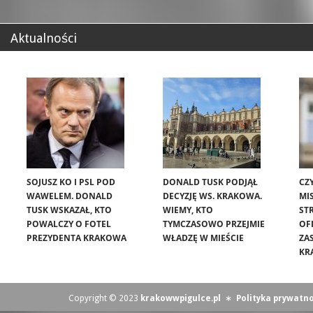
Aktualności
SOJUSZ KO I PSL POD
DONALD TUSK PODJĄŁ
CZ
WAWELEM. DONALD
DECYZJĘ WS. KRAKOWA.
MIS
TUSK WSKAZAŁ, KTO
WIEMY, KTO
ST
POWALCZY O FOTEL
TYMCZASOWO PRZEJMIE
OF
PREZYDENTA KRAKOWA
WŁADZĘ W MIEŚCIE
ZA
KR
Copyright © 2023
krakowwpigulce.pl
∗
Polityka prywatno