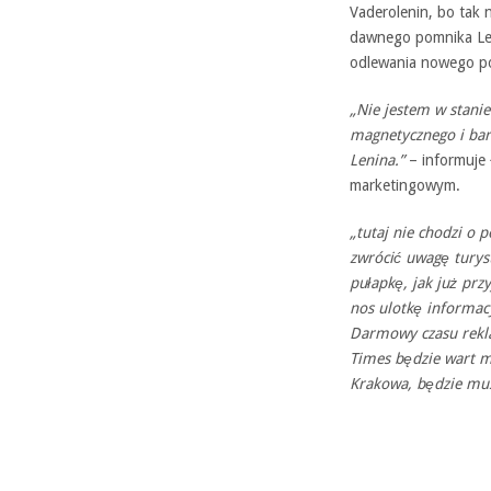
Vaderolenin, bo tak 
dawnego pomnika Leni
odlewania nowego po
„Nie jestem w stanie
magnetycznego i bar
Lenina.”
– informuje
marketingowym.
„tutaj nie chodzi o
zwrócić uwagę turys
pułapkę, jak już pr
nos ulotkę informacy
Darmowy czasu rekl
Times będzie wart mi
Krakowa, będzie musi