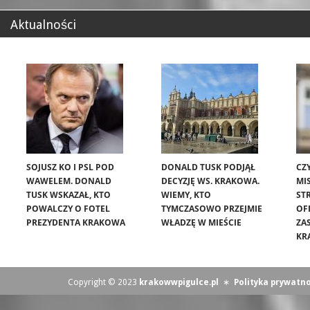
Aktualności
SOJUSZ KO I PSL POD
DONALD TUSK PODJĄŁ
CZ
WAWELEM. DONALD
DECYZJĘ WS. KRAKOWA.
MIS
TUSK WSKAZAŁ, KTO
WIEMY, KTO
ST
POWALCZY O FOTEL
TYMCZASOWO PRZEJMIE
OF
PREZYDENTA KRAKOWA
WŁADZĘ W MIEŚCIE
ZA
KR
Copyright © 2023
krakowwpigulce.pl
∗
Polityka prywatno