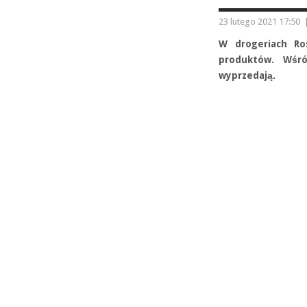
23 lutego 2021 17:50
W drogeriach Ro
produktów. Wśró
wyprzedają.