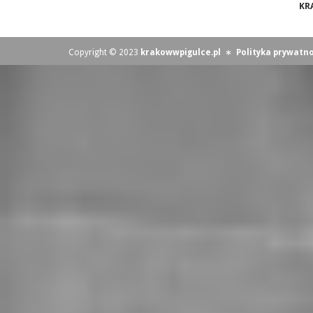
KR
Copyright © 2023
krakowwpigulce.pl
∗
Polityka prywatno