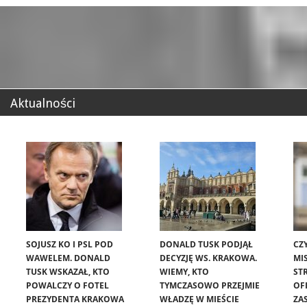
Aktualności
SOJUSZ KO I PSL POD
DONALD TUSK PODJĄŁ
CZ
WAWELEM. DONALD
DECYZJĘ WS. KRAKOWA.
MIS
TUSK WSKAZAŁ, KTO
WIEMY, KTO
ST
POWALCZY O FOTEL
TYMCZASOWO PRZEJMIE
OF
PREZYDENTA KRAKOWA
WŁADZĘ W MIEŚCIE
ZA