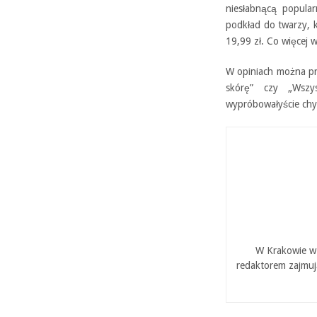
niesłabnącą popula
podkład do twarzy, k
19,99 zł. Co więcej w
W opiniach można prz
skórę” czy „Wszys
wypróbowałyście ch
W Krakowie w 
redaktorem zajmuj