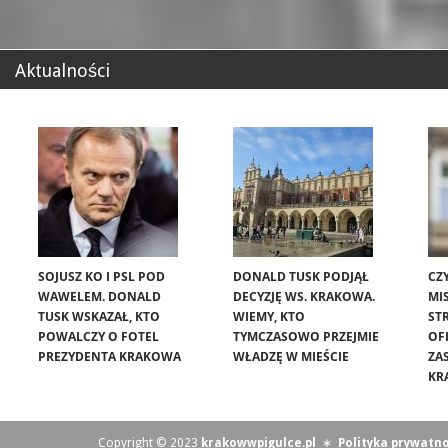
Aktualności
SOJUSZ KO I PSL POD
DONALD TUSK PODJĄŁ
CZ
WAWELEM. DONALD
DECYZJĘ WS. KRAKOWA.
MIS
TUSK WSKAZAŁ, KTO
WIEMY, KTO
ST
POWALCZY O FOTEL
TYMCZASOWO PRZEJMIE
OF
PREZYDENTA KRAKOWA
WŁADZĘ W MIEŚCIE
ZA
KR
Copyright © 2023
krakowwpigulce.pl
∗
Polityka prywatno