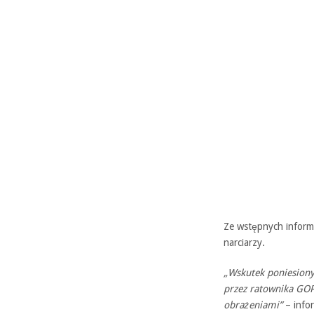
Ze wstępnych informa
narciarzy.
„Wskutek poniesiony
przez ratownika GOP
obrażeniami”
– info