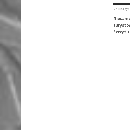
24 lutego
Niesamo
turystó
Szczytu