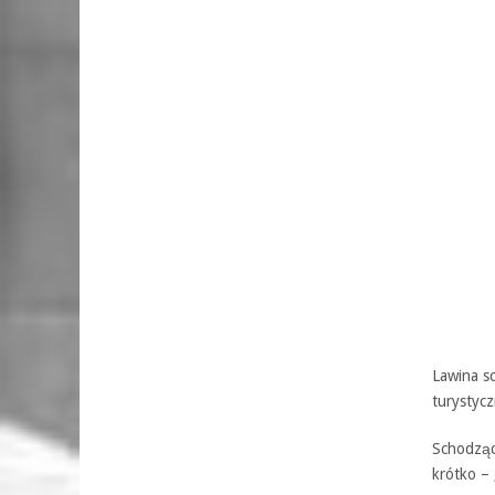
Lawina s
turystyc
Schodząc
krótko –