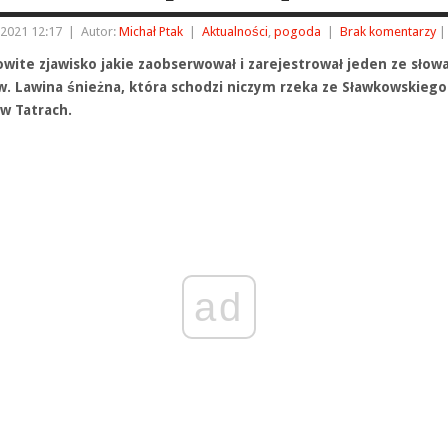
 2021 12:17
|
Autor:
Michał Ptak
|
Aktualności
,
pogoda
|
Brak komentarzy
|
wite zjawisko jakie zaobserwował i zarejestrował jeden ze słow
w. Lawina śnieżna, która schodzi niczym rzeka ze Sławkowskiego
 w Tatrach.
ad