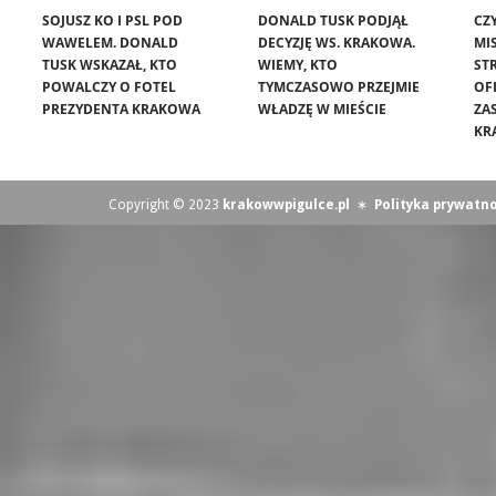
SOJUSZ KO I PSL POD
DONALD TUSK PODJĄŁ
CZ
WAWELEM. DONALD
DECYZJĘ WS. KRAKOWA.
MIS
TUSK WSKAZAŁ, KTO
WIEMY, KTO
ST
POWALCZY O FOTEL
TYMCZASOWO PRZEJMIE
OF
PREZYDENTA KRAKOWA
WŁADZĘ W MIEŚCIE
ZA
KR
Copyright © 2023
krakowwpigulce.pl
∗
Polityka prywatno