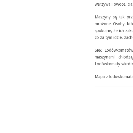
warzywa i owoce, cia
Maszyny są tak prz
mrożone. Osoby, kt
spokojne, że ich za
co za tym idzie, zach
Sieć Lodówkomatów 
maszynami chłodz
Lodówkomaty wkrótce
Mapa z lodówkomatami