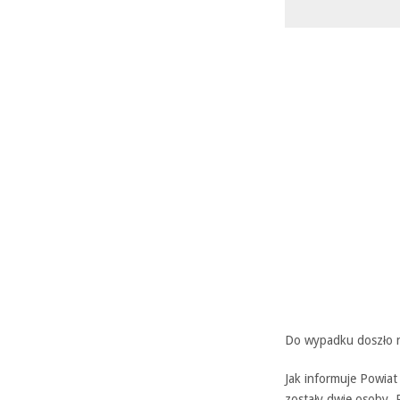
Do wypadku doszło n
Jak informuje Powia
zostały dwie osoby.