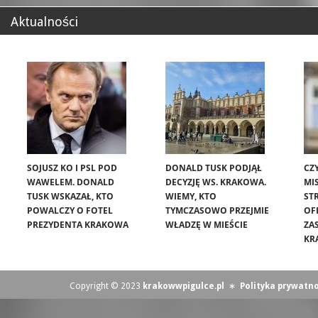
Aktualności
SOJUSZ KO I PSL POD
DONALD TUSK PODJĄŁ
CZ
WAWELEM. DONALD
DECYZJĘ WS. KRAKOWA.
MIS
TUSK WSKAZAŁ, KTO
WIEMY, KTO
ST
POWALCZY O FOTEL
TYMCZASOWO PRZEJMIE
OF
PREZYDENTA KRAKOWA
WŁADZĘ W MIEŚCIE
ZA
KR
Copyright © 2023
krakowwpigulce.pl
∗
Polityka prywatno