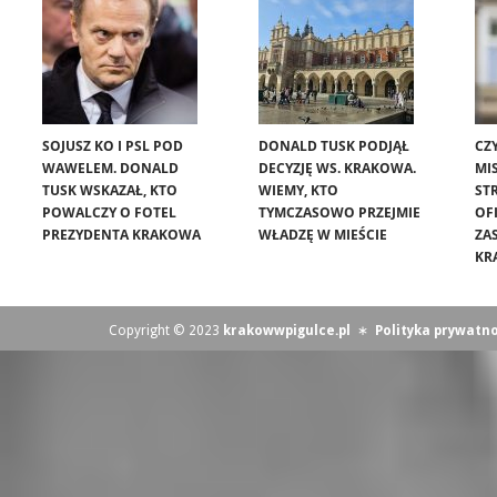
SOJUSZ KO I PSL POD
DONALD TUSK PODJĄŁ
CZ
WAWELEM. DONALD
DECYZJĘ WS. KRAKOWA.
MIS
TUSK WSKAZAŁ, KTO
WIEMY, KTO
ST
POWALCZY O FOTEL
TYMCZASOWO PRZEJMIE
OF
PREZYDENTA KRAKOWA
WŁADZĘ W MIEŚCIE
ZA
KR
Copyright © 2023
krakowwpigulce.pl
∗
Polityka prywatno