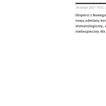
26 lutego 2021 10:52
Eksperci z Nowego
nową odmianę koro
immunologiczny, a
niebezpieczny dla