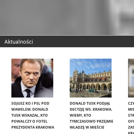
Aktualności
SOJUSZ KO I PSL POD
DONALD TUSK PODJĄŁ
CZ
WAWELEM. DONALD
DECYZJĘ WS. KRAKOWA.
MIS
TUSK WSKAZAŁ, KTO
WIEMY, KTO
ST
POWALCZY O FOTEL
TYMCZASOWO PRZEJMIE
OF
PREZYDENTA KRAKOWA
WŁADZĘ W MIEŚCIE
ZA
KR