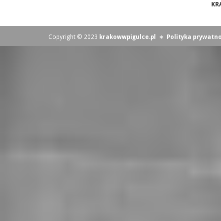
KR
Copyright © 2023
krakowwpigulce.pl
∗
Polityka prywatno