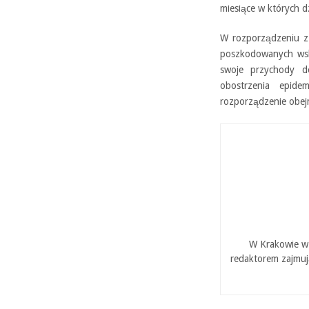
miesiące w których d
W rozporządzeniu z
poszkodowanych wsk
swoje przychody d
obostrzenia epid
rozporządzenie obejm
W Krakowie w 
redaktorem zajmuj