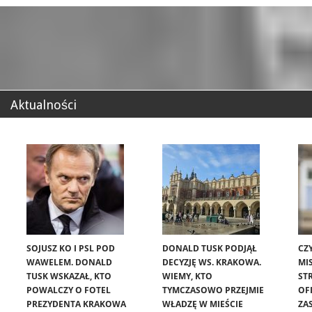
Aktualności
SOJUSZ KO I PSL POD
DONALD TUSK PODJĄŁ
CZ
WAWELEM. DONALD
DECYZJĘ WS. KRAKOWA.
MIS
TUSK WSKAZAŁ, KTO
WIEMY, KTO
ST
POWALCZY O FOTEL
TYMCZASOWO PRZEJMIE
OF
PREZYDENTA KRAKOWA
WŁADZĘ W MIEŚCIE
ZA