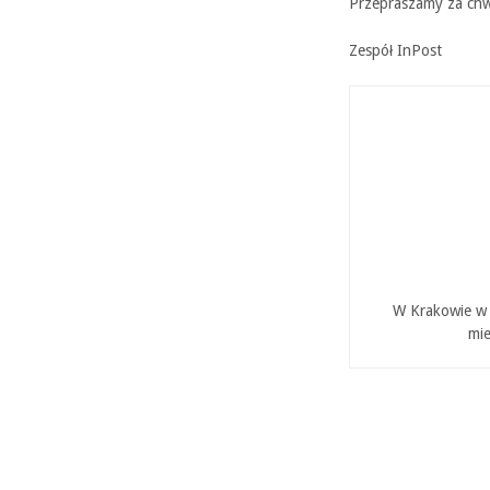
Przepraszamy za chw
Zespół InPost
W Krakowie w P
mie