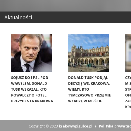
Aktualności
SOJUSZ KO I PSL POD
DONALD TUSK PODJĄŁ
CZ
WAWELEM. DONALD
DECYZJĘ WS. KRAKOWA.
MIS
TUSK WSKAZAŁ, KTO
WIEMY, KTO
ST
POWALCZY O FOTEL
TYMCZASOWO PRZEJMIE
OF
PREZYDENTA KRAKOWA
WŁADZĘ W MIEŚCIE
ZA
KR
Copyright © 2023
krakowwpigulce.pl
∗
Polityka prywatno