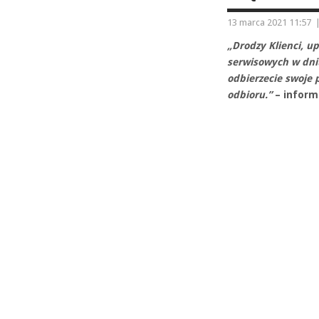
13 marca 2021 11:57
„Drodzy Klienci, 
serwisowych w dni
odbierzecie swoje
odbioru.”
– inform