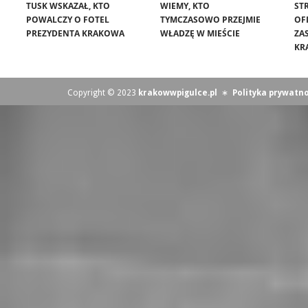
TUSK WSKAZAŁ, KTO
WIEMY, KTO
ST
POWALCZY O FOTEL
TYMCZASOWO PRZEJMIE
OF
PREZYDENTA KRAKOWA
WŁADZĘ W MIEŚCIE
ZA
KR
Copyright © 2023
krakowwpigulce.pl
∗
Polityka prywatno