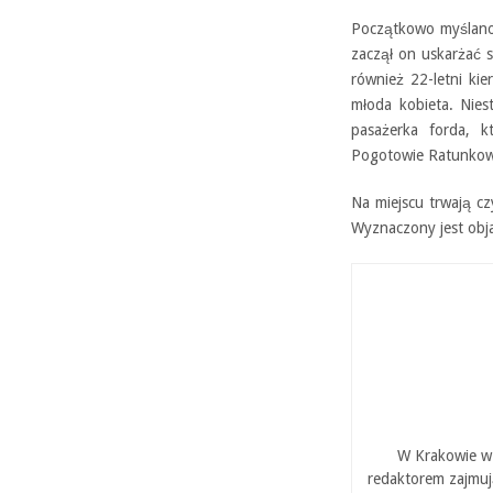
Początkowo myślano,
zaczął on uskarżać si
również 22-letni k
młoda kobieta. Nies
pasażerka forda, k
Pogotowie Ratunkowe.
Na miejscu trwają cz
Wyznaczony jest obj
W Krakowie w 
redaktorem zajmuj