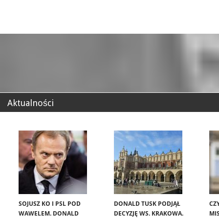
Aktualności
SOJUSZ KO I PSL POD
DONALD TUSK PODJĄŁ
CZ
WAWELEM. DONALD
DECYZJĘ WS. KRAKOWA.
MIS