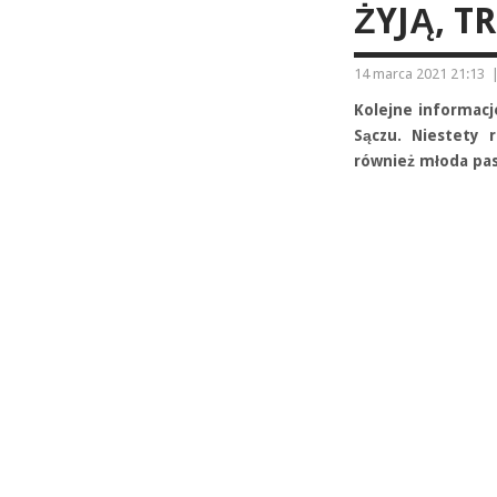
ŻYJĄ, T
14 marca 2021 21:13
Kolejne informac
Sączu. Niestety r
również młoda pas