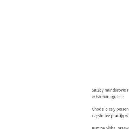
Służby mundurowe ro
w harmonogramie.
Chodzi o cały person
często też pracują w
Justyna Skiba, prze