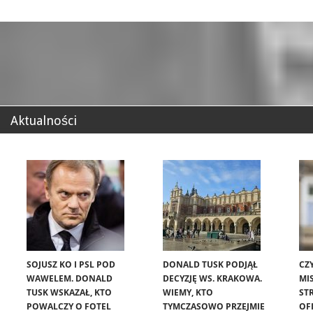
Aktualności
SOJUSZ KO I PSL POD
DONALD TUSK PODJĄŁ
CZ
WAWELEM. DONALD
DECYZJĘ WS. KRAKOWA.
MIS
TUSK WSKAZAŁ, KTO
WIEMY, KTO
ST
POWALCZY O FOTEL
TYMCZASOWO PRZEJMIE
OF