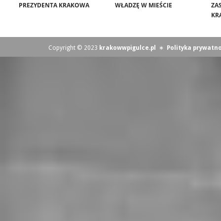
PREZYDENTA KRAKOWA
WŁADZĘ W MIEŚCIE
ZA
KR
Copyright © 2023
krakowwpigulce.pl
∗
Polityka prywatno