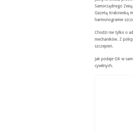
Samorządnego Związ
Gazetą Krakowską mó
harmonogramie szcze
Chodzi nie tylko o a
mechaników. Z policj
szczepień.
Jak podaje GK w sam
cywilnych.