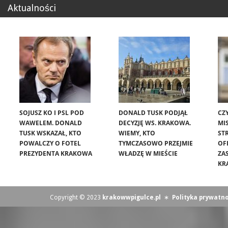
Aktualności
SOJUSZ KO I PSL POD
DONALD TUSK PODJĄŁ
CZ
WAWELEM. DONALD
DECYZJĘ WS. KRAKOWA.
MIS
TUSK WSKAZAŁ, KTO
WIEMY, KTO
ST
POWALCZY O FOTEL
TYMCZASOWO PRZEJMIE
OF
PREZYDENTA KRAKOWA
WŁADZĘ W MIEŚCIE
ZA
KR
Copyright © 2023
krakowwpigulce.pl
∗
Polityka prywatno