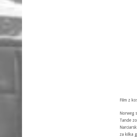
Film z k
Norweg st
Tande zo
Narciarsk
za kilka 