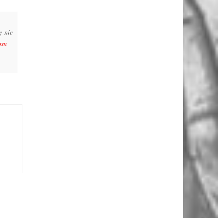
ę nie
Exm