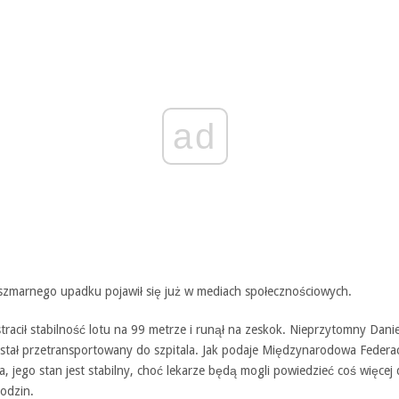
ad
oszmarnego upadku pojawił się już w mediach społecznościowych.
racił stabilność lotu na 99 metrze i runął na zeskok. Nieprzytomny Dani
stał przetransportowany do szpitala. Jak podaje Międzynarodowa Federa
a, jego stan jest stabilny, choć lekarze będą mogli powiedzieć coś więcej
godzin.