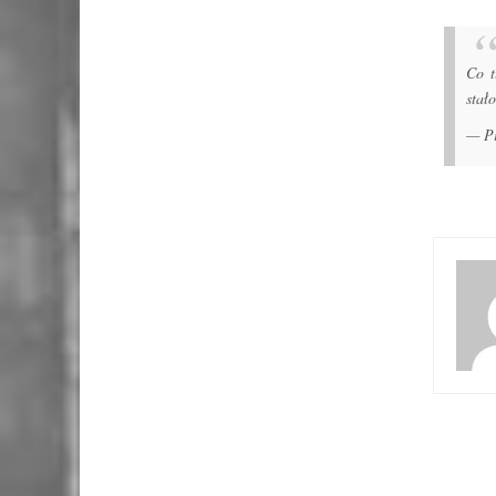
Co t
stał
— Pi