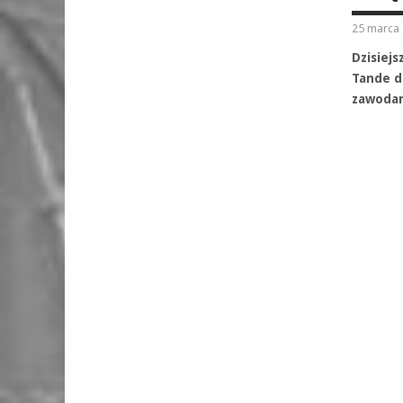
25 marca 
Dzisiejs
Tande d
zawodam