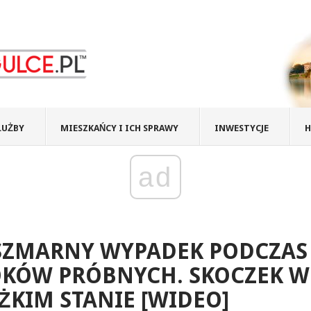
ŁUŻBY
MIESZKAŃCY I ICH SPRAWY
INWESTYCJE
H
ad
SZMARNY WYPADEK PODCZAS
OKÓW PRÓBNYCH. SKOCZEK W
ŻKIM STANIE [WIDEO]