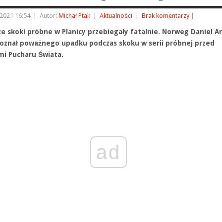
2021 16:54
|
Autor:
Michał Ptak
|
Aktualności
|
Brak komentarzy
|
ze skoki próbne w Planicy przebiegały fatalnie. Norweg Daniel A
oznał poważnego upadku podczas skoku w serii próbnej przed
i Pucharu Świata.
ad