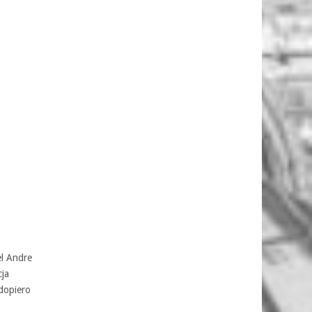
el Andre
cja
 dopiero