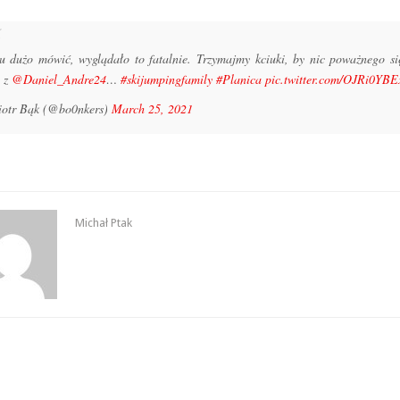
u dużo mówić, wyglądało to fatalnie. Trzymajmy kciuki, by nic poważnego si
o z
@Daniel_Andre24
…
#skijumpingfamily
#Planica
pic.twitter.com/OJRi0YB
otr Bąk (@bo0nkers)
March 25, 2021
Michał Ptak