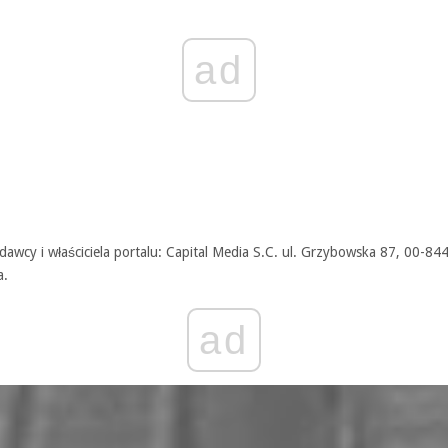
ad
awcy i właściciela portalu: Capital Media S.C. ul. Grzybowska 87, 00-84
a.
ad