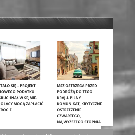
STAŁO SIĘ – PROJEKT
MSZ OSTRZEGA PRZED
NOWEGO PODATKU
PODRÓŻĄ DO TEGO
GRUCHNĄŁ W SEJMIE.
KRAJU. PILNY
POLACY MOGĄ ZAPŁACIĆ
KOMUNIKAT, KRYTYCZNE
KROCIE
OSTRZEŻENIE
CZWARTEGO,
NAJWYŻSZEGO STOPNIA