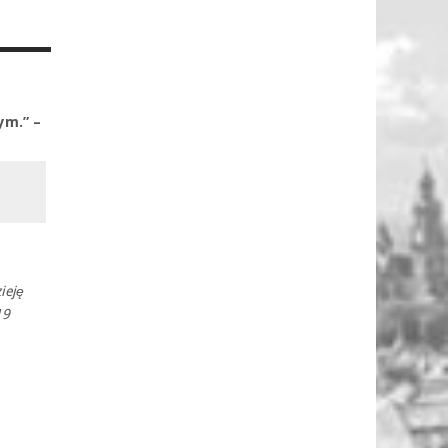
ym.” –
ieję
19