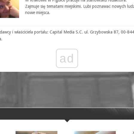
W Krakowie w Pigułce pracuje na stanowisku redaktora.
Zajmuje się tematami miejskimi. Lubi poznawać nowych ludz
nowe miejsca.
awcy i właściciela portalu: Capital Media S.C. ul. Grzybowska 87, 00-84
a.
ad