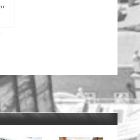
i i
4