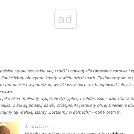
ad
olskie rzuciło wszystkie siły, środki i odwody dla ratowania zdrowia i ż
 Ponieśliśmy olbrzymie koszty w wielu dziedzinach. Zjednoczmy się w 
m momencie i wspomóżmy wysiłki wszystkich służb odpowiedzialnych z
eństwo.
 jako broń mieliśmy wyłącznie dyscyplinę i solidarność – dziś stoi za 
nauka. Z każdą podaną dawką szczepionki jesteśmy bliżej zniesienia obo
nujmy tej wielkiej szansy. Zostańmy w domach.”
– dodał premier.
Anna Szkutnik