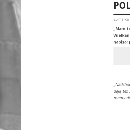
PO
25 marca 
„Mam te
Wielkan
napisał
„Nadchod
dają też
mamy duż