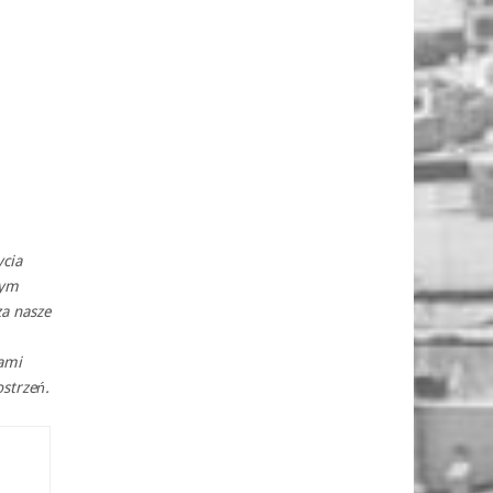
ycia
tym
a nasze
nami
strzeń.