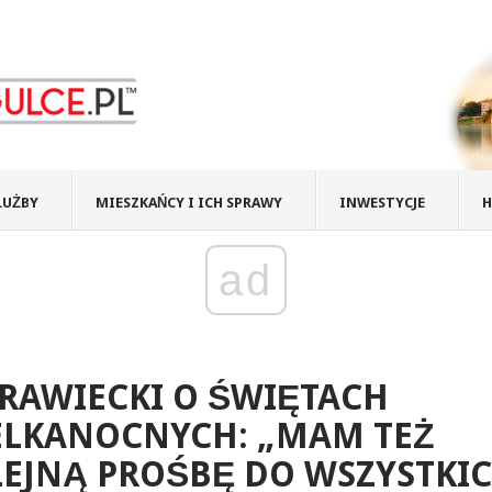
ŁUŻBY
MIESZKAŃCY I ICH SPRAWY
INWESTYCJE
H
ad
RAWIECKI O ŚWIĘTACH
ELKANOCNYCH: „MAM TEŻ
EJNĄ PROŚBĘ DO WSZYSTKI