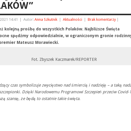
LAKÓW”
2021 14:41
|
Autor:
Anna Szkutnik
|
Aktualności
|
Brak komentarzy
|
ż kolejną prośbę do wszystkich Polaków. Najbliższe Święta
ocne spędźmy odpowiedzialnie, w ograniczonym gronie rodzinn
 premier Mateusz Morawiecki.
Fot. Zbyszek Kaczmarek/REPORTER
zący czas symbolizuje zwycięstwo nad śmiercią i nadzieję – a taką nadz
 szczepionki. Dzięki Narodowemu Programowi Szczepień przeciw Covid-
ą szansę, że będą to ostatnie takie święta.