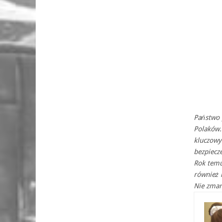
Państwo p
Polaków.
kluczowy
bezpiecz
Rok temu
również 
Nie zmar