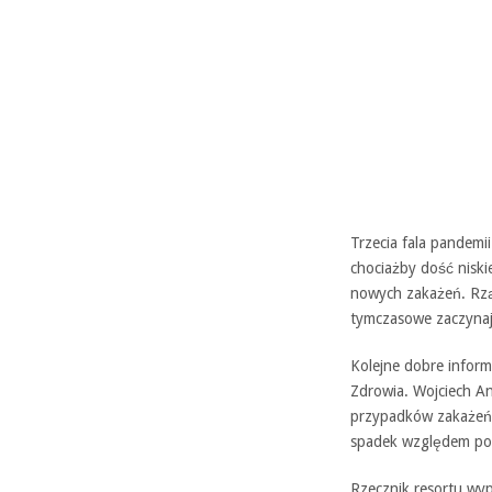
Trzecia fala pandemi
chociażby dość nisk
nowych zakażeń. Rzą
tymczasowe zaczynaj
Kolejne dobre inform
Zdrowia. Wojciech A
przypadków zakażeń w
spadek względem po
Rzecznik resortu wyp