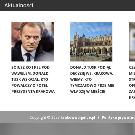
Aktualności
SOJUSZ KO I PSL POD
DONALD TUSK PODJĄŁ
CZ
WAWELEM. DONALD
DECYZJĘ WS. KRAKOWA.
MIS
TUSK WSKAZAŁ, KTO
WIEMY, KTO
ST
POWALCZY O FOTEL
TYMCZASOWO PRZEJMIE
OF
PREZYDENTA KRAKOWA
WŁADZĘ W MIEŚCIE
ZA
KR
Copyright © 2023
krakowwpigulce.pl
∗
Polityka prywatno