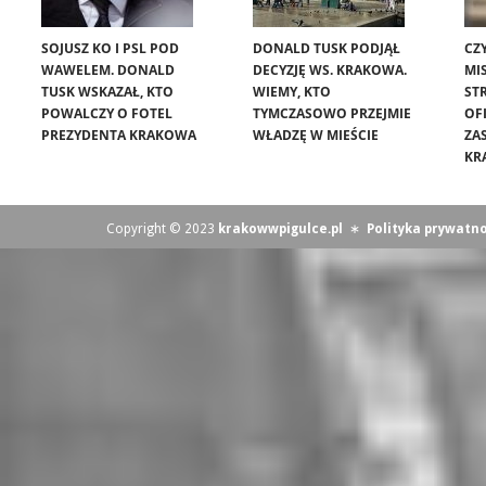
SOJUSZ KO I PSL POD
DONALD TUSK PODJĄŁ
CZ
WAWELEM. DONALD
DECYZJĘ WS. KRAKOWA.
MIS
TUSK WSKAZAŁ, KTO
WIEMY, KTO
ST
POWALCZY O FOTEL
TYMCZASOWO PRZEJMIE
OF
PREZYDENTA KRAKOWA
WŁADZĘ W MIEŚCIE
ZA
KR
Copyright © 2023
krakowwpigulce.pl
∗
Polityka prywatno