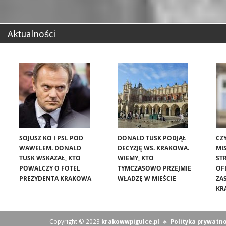
Aktualności
SOJUSZ KO I PSL POD
DONALD TUSK PODJĄŁ
CZ
WAWELEM. DONALD
DECYZJĘ WS. KRAKOWA.
MIS
TUSK WSKAZAŁ, KTO
WIEMY, KTO
ST
POWALCZY O FOTEL
TYMCZASOWO PRZEJMIE
OF
PREZYDENTA KRAKOWA
WŁADZĘ W MIEŚCIE
ZA
KR
Copyright © 2023
krakowwpigulce.pl
∗
Polityka prywatno