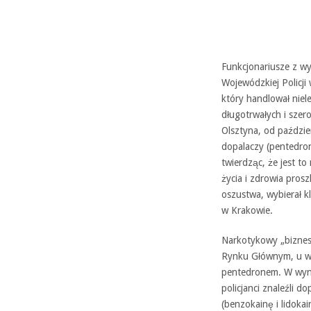
Funkcjonariusze z w
Wojewódzkiej Policji
który handlował nie
długotrwałych i szero
Olsztyna, od paździ
dopalaczy (pentedron
twierdząc, że jest to
życia i zdrowia pros
oszustwa, wybierał 
w Krakowie.
Narkotykowy „biznesm
Rynku Głównym, u wyl
pentedronem. W wyn
policjanci znaleźli 
(benzokainę i lidokai