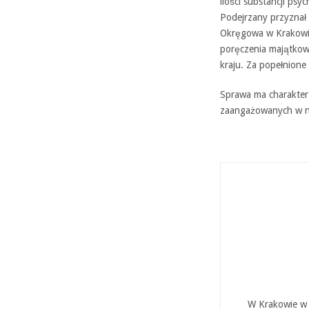
ilości substancji ps
Podejrzany przyznał 
Okręgowa w Krakowie
poręczenia majątkowe
kraju. Za popełnione
Sprawa ma charakter
zaangażowanych w ni
W Krakowie w P