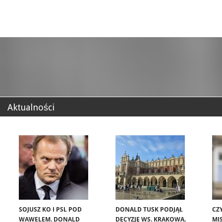
Aktualności
SOJUSZ KO I PSL POD
DONALD TUSK PODJĄŁ
CZ
WAWELEM. DONALD
DECYZJĘ WS. KRAKOWA.
MIS