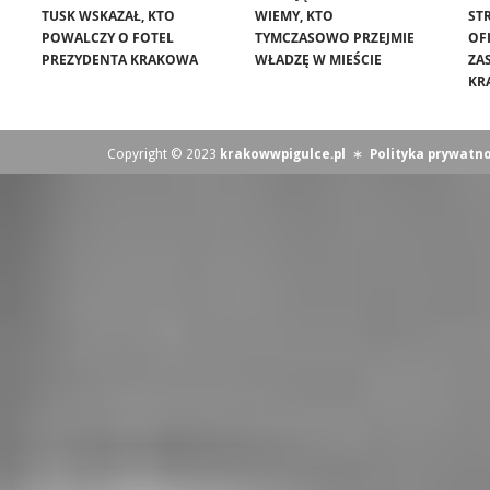
TUSK WSKAZAŁ, KTO
WIEMY, KTO
ST
POWALCZY O FOTEL
TYMCZASOWO PRZEJMIE
OF
PREZYDENTA KRAKOWA
WŁADZĘ W MIEŚCIE
ZA
KR
Copyright © 2023
krakowwpigulce.pl
∗
Polityka prywatno