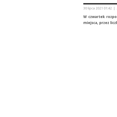
30 lipca 2021 01:42
|
W czwartek rozpoc
miejsca, przez lic