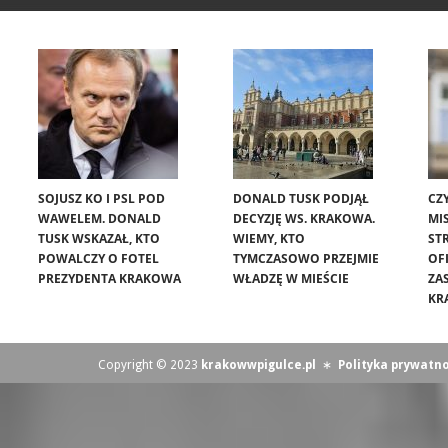
SOJUSZ KO I PSL POD
DONALD TUSK PODJĄŁ
CZ
WAWELEM. DONALD
DECYZJĘ WS. KRAKOWA.
MIS
TUSK WSKAZAŁ, KTO
WIEMY, KTO
ST
POWALCZY O FOTEL
TYMCZASOWO PRZEJMIE
OF
PREZYDENTA KRAKOWA
WŁADZĘ W MIEŚCIE
ZA
KR
Copyright © 2023
krakowwpigulce.pl
∗
Polityka prywatno