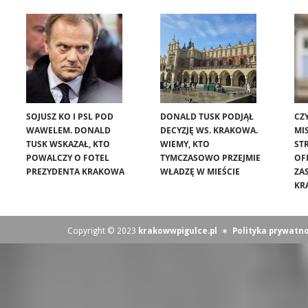
SOJUSZ KO I PSL POD
DONALD TUSK PODJĄŁ
CZ
WAWELEM. DONALD
DECYZJĘ WS. KRAKOWA.
MIS
TUSK WSKAZAŁ, KTO
WIEMY, KTO
ST
POWALCZY O FOTEL
TYMCZASOWO PRZEJMIE
OF
PREZYDENTA KRAKOWA
WŁADZĘ W MIEŚCIE
ZA
KR
Copyright © 2023
krakowwpigulce.pl
∗
Polityka prywatno