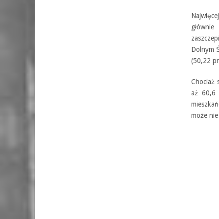
Najwięce
głównie
zaszczep
Dolnym Ś
(50,22 pr
Chociaż 
aż 60,6 
mieszkań
może nie 