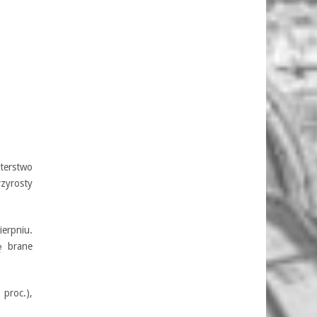
terstwo
zyrosty
erpniu.
ę brane
proc.),