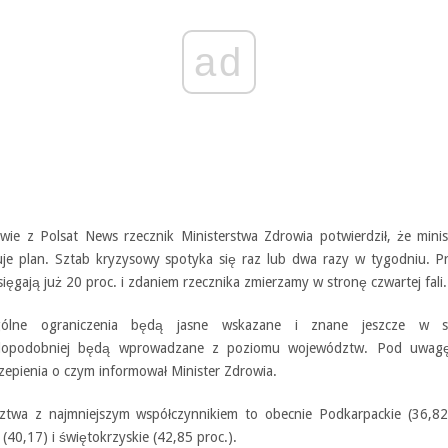
ad
ie z Polsat News rzecznik Ministerstwa Zdrowia potwierdził, że minis
je plan. Sztab kryzysowy spotyka się raz lub dwa razy w tygodniu. Pr
ięgają już 20 proc. i zdaniem rzecznika zmierzamy w stronę czwartej fali.
gólne ograniczenia będą jasne wskazane i znane jeszcze w si
dopodobniej będą wprowadzane z poziomu województw. Pod uwag
zepienia o czym informował Minister Zdrowia.
twa z najmniejszym współczynnikiem to obecnie Podkarpackie (36,82 
 (40,17) i świętokrzyskie (42,85 proc.).