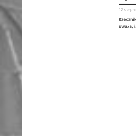
12 sierpn
Rzeczni
uważa, 