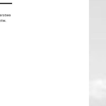
terstwo
ztw.