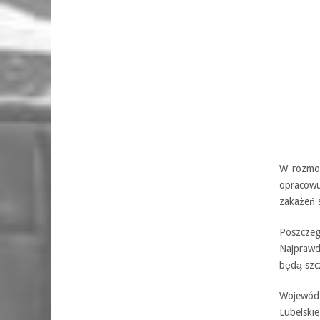
W rozmow
opracowu
zakażeń s
Poszcze
Najpraw
będą szc
Wojewódz
Lubelskie