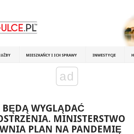
ŁUŻBY
MIESZKAŃCY I ICH SPRAWY
INWESTYCJE
H
ad
K BĘDĄ WYGLĄDAĆ
OSTRZENIA. MINISTERSTWO
AWNIA PLAN NA PANDEMIĘ