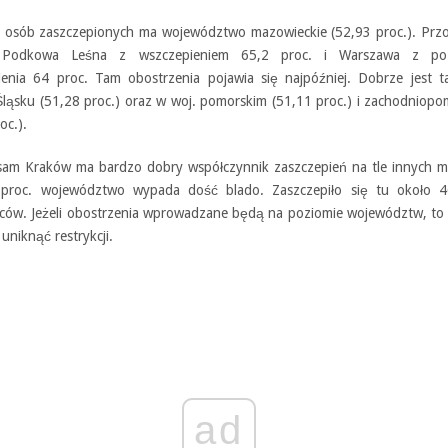
j osób zaszczepionych ma województwo mazowieckie (52,93 proc.). Przo
 Podkowa Leśna z wszczepieniem 65,2 proc. i Warszawa z po
ienia 64 proc. Tam obostrzenia pojawia się najpóźniej. Dobrze jest t
ląsku (51,28 proc.) oraz w woj. pomorskim (51,11 proc.) i zachodniop
oc.).
sam Kraków ma bardzo dobry współczynnik zaszczepień na tle innych mi
proc. województwo wypada dość blado. Zaszczepiło się tu około 4
ców. Jeżeli obostrzenia wprowadzane będą na poziomie województw, to
uniknąć restrykcji.
ad