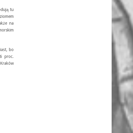
dują tu
ziomem
akże na
omorskim
ast, bo
6 proc.
 Kraków