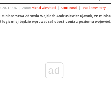
ia 2021 18:52
|
Autor:
Michał Wierzbicki
|
Aktualności
|
Brak komentarzy
|
k Ministerstwa Zdrowia Wojciech Andrusiewicz ujawnił, że minis
iż logiczniej będzie wprowadzać obostrzenia z poziomu wojewód
ad