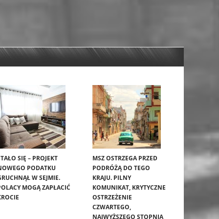
STAŁO SIĘ – PROJEKT
MSZ OSTRZEGA PRZED
NOWEGO PODATKU
PODRÓŻĄ DO TEGO
GRUCHNĄŁ W SEJMIE.
KRAJU. PILNY
POLACY MOGĄ ZAPŁACIĆ
KOMUNIKAT, KRYTYCZNE
KROCIE
OSTRZEŻENIE
CZWARTEGO,
NAJWYŻSZEGO STOPNIA