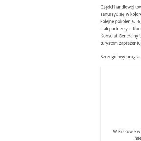
Części handlowej to
zanurzyć się w koloro
kolejne pokolenia. 
stali partnerzy – Ko
Konsulat Generalny 
turystom zaprezentuj
Szczegółowy progra
W Krakowie w P
mie