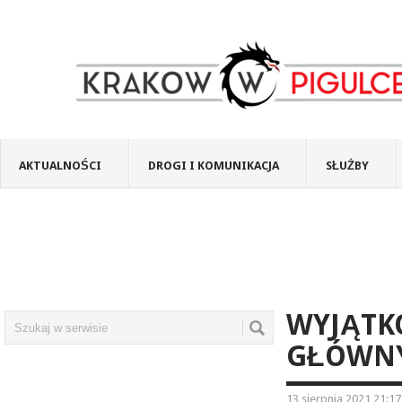
AKTUALNOŚCI
DROGI I KOMUNIKACJA
SŁUŻBY
WYJĄTK
GŁÓWNY
13 sierpnia 2021 21:17