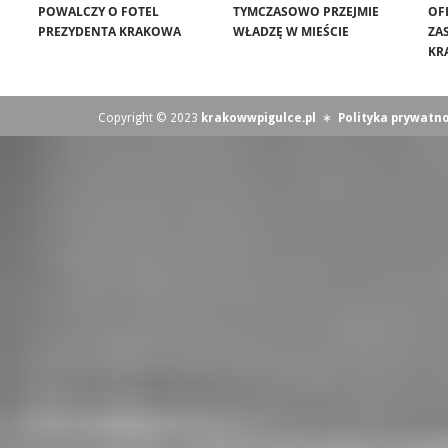
POWALCZY O FOTEL
TYMCZASOWO PRZEJMIE
OF
PREZYDENTA KRAKOWA
WŁADZĘ W MIEŚCIE
ZA
KR
Copyright © 2023
krakowwpigulce.pl
∗
Polityka prywatno