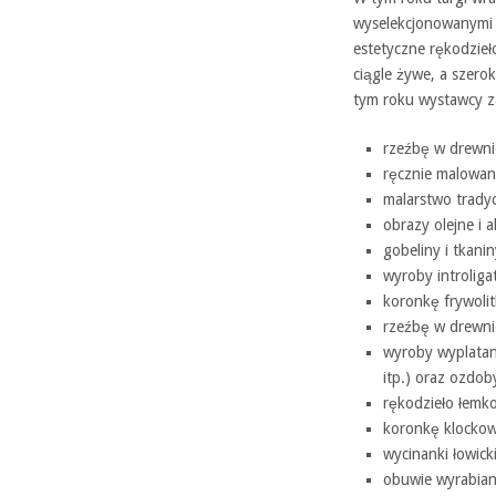
wyselekcjonowanymi w
estetyczne rękodzie
ciągle żywe, a szero
tym roku wystawcy z
rzeźbę w drewni
ręcznie malowane
malarstwo tradyc
obrazy olejne i 
gobeliny i tkani
wyroby introliga
koronkę frywolit
rzeźbę w drewnie
wyroby wyplatan
itp.) oraz ozdo
rękodzieło łemko
koronkę klockową
wycinanki łowick
obuwie wyrabian