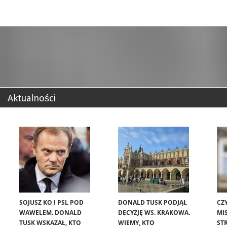
Aktualności
SOJUSZ KO I PSL POD
DONALD TUSK PODJĄŁ
CZ
WAWELEM. DONALD
DECYZJĘ WS. KRAKOWA.
MIS
TUSK WSKAZAŁ, KTO
WIEMY, KTO
ST