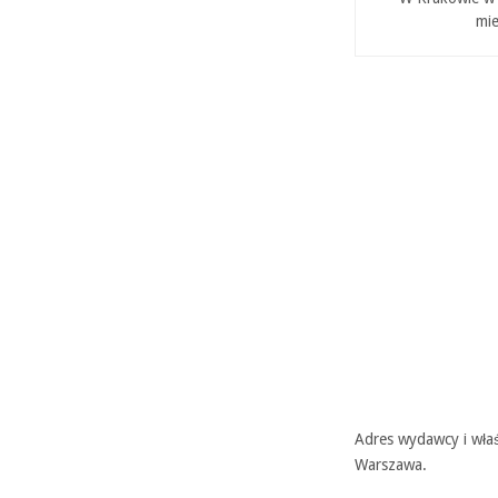
mie
Adres wydawcy i właś
Warszawa.