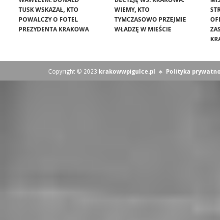
TUSK WSKAZAŁ, KTO
WIEMY, KTO
ST
POWALCZY O FOTEL
TYMCZASOWO PRZEJMIE
OF
PREZYDENTA KRAKOWA
WŁADZĘ W MIEŚCIE
ZA
KR
Copyright © 2023
krakowwpigulce.pl
∗
Polityka prywatno