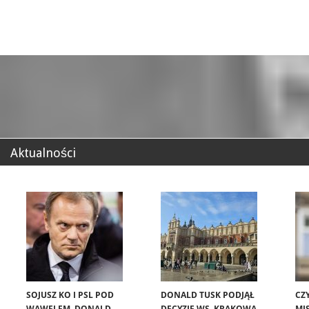
Aktualności
SOJUSZ KO I PSL POD
DONALD TUSK PODJĄŁ
CZ
WAWELEM. DONALD
DECYZJĘ WS. KRAKOWA.
MIS