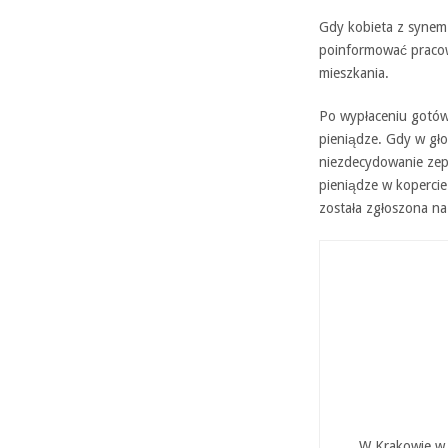
Gdy kobieta z synem d
poinformować pracow
mieszkania.
Po wypłaceniu gotówk
pieniądze. Gdy w głow
niezdecydowanie zeps
pieniądze w kopercie
została zgłoszona na 
W Krakowie w P