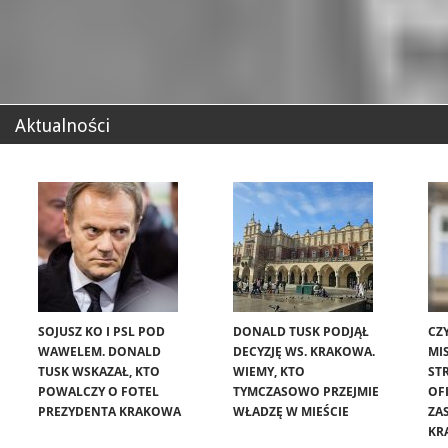
Aktualności
SOJUSZ KO I PSL POD
DONALD TUSK PODJĄŁ
CZ
WAWELEM. DONALD
DECYZJĘ WS. KRAKOWA.
MIS
TUSK WSKAZAŁ, KTO
WIEMY, KTO
ST
POWALCZY O FOTEL
TYMCZASOWO PRZEJMIE
OF
PREZYDENTA KRAKOWA
WŁADZĘ W MIEŚCIE
ZA
KR