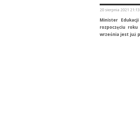
20 sierpnia 2021 21:13
Minister Edukacj
rozpoczęciu rok
września jest już 