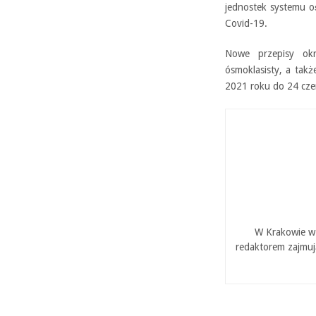
jednostek systemu o
Covid-19.
Nowe przepisy okr
ósmoklasisty, a tak
2021 roku do 24 czer
W Krakowie w 
redaktorem zajmuj