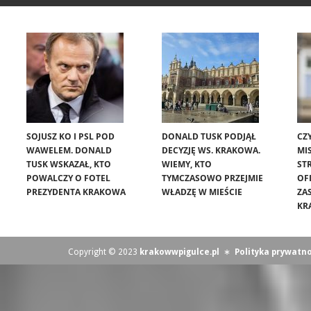
SOJUSZ KO I PSL POD
DONALD TUSK PODJĄŁ
CZ
WAWELEM. DONALD
DECYZJĘ WS. KRAKOWA.
MIS
TUSK WSKAZAŁ, KTO
WIEMY, KTO
ST
POWALCZY O FOTEL
TYMCZASOWO PRZEJMIE
OF
PREZYDENTA KRAKOWA
WŁADZĘ W MIEŚCIE
ZA
KR
Copyright © 2023
krakowwpigulce.pl
∗
Polityka prywatno