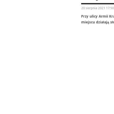
20 sierpnia 2021 17:50
Przy ulicy Armii K
miejscu działają sł