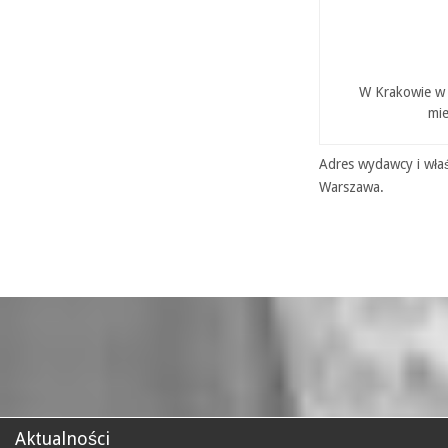
W Krakowie w P
mie
Adres wydawcy i właś
Warszawa.
Aktualności