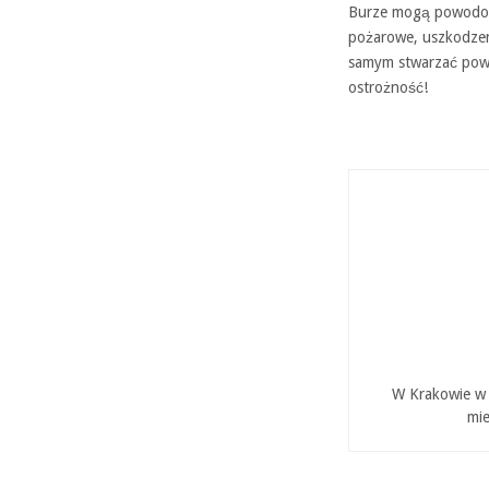
Burze mogą powodowa
pożarowe, uszkodzeni
samym stwarzać powa
ostrożność!
W Krakowie w P
mie