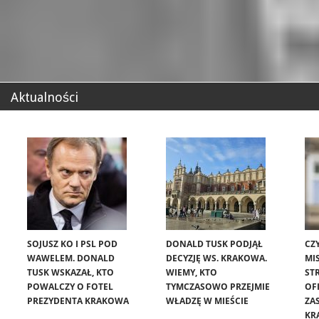
Aktualności
SOJUSZ KO I PSL POD
DONALD TUSK PODJĄŁ
CZ
WAWELEM. DONALD
DECYZJĘ WS. KRAKOWA.
MIS
TUSK WSKAZAŁ, KTO
WIEMY, KTO
ST
POWALCZY O FOTEL
TYMCZASOWO PRZEJMIE
OF
PREZYDENTA KRAKOWA
WŁADZĘ W MIEŚCIE
ZA
KR