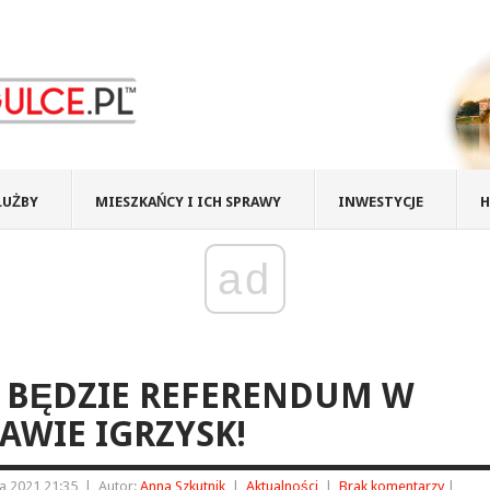
ŁUŻBY
MIESZKAŃCY I ICH SPRAWY
INWESTYCJE
H
ad
 BĘDZIE REFERENDUM W
AWIE IGRZYSK!
ia 2021 21:35
|
Autor:
Anna Szkutnik
|
Aktualności
|
Brak komentarzy
|