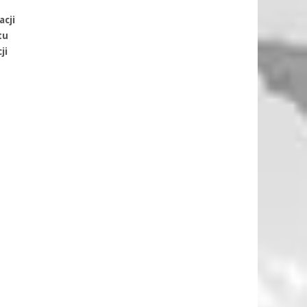
acji
tu
ji