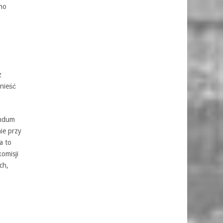
no
z
nieść
endum
ie przy
a to
omisji
ch,