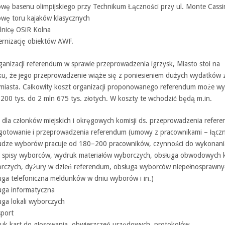
wę basenu olimpijskiego przy Technikum Łączności przy ul. Monte Cassi
wę toru kajaków klasycznych
elnicę OSiR Kolna
rnizację obiektów AWF.
ganizacji referendum w sprawie przeprowadzenia igrzysk, Miasto stoi na
ku, że jego przeprowadzenie wiąże się z poniesieniem dużych wydatków 
miasta. Całkowity koszt organizacji proponowanego referendum może wy
200 tys. do 2 mln 675 tys. złotych. W koszty te wchodzić będą m.in.
y dla członków miejskich i okręgowych komisji ds. przeprowadzenia refer
gotowanie i przeprowadzenia referendum (umowy z pracownikami – łączn
udze wyborów pracuje od 180–200 pracowników, czynności do wykonani
. spisy wyborców, wydruk materiałów wyborczych, obsługa obwodowych k
rczych, dyżury w dzień referendum, obsługa wyborców niepełnosprawny
uga telefoniczna meldunków w dniu wyborów i in.)
uga informatyczna
uga lokali wyborczych
sport
uk kart do głosowania, obwieszczeń urzędowych, protokołów