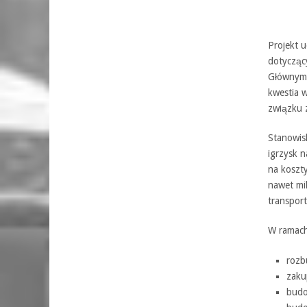
Projekt 
dotycząc
Głównym 
kwestia w
związku z
Stanowis
igrzysk n
na koszt
nawet mi
transpor
W ramac
rozb
zaku
budo