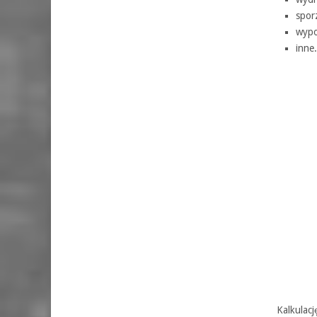
spor
wypo
inne.
Kalkulacj