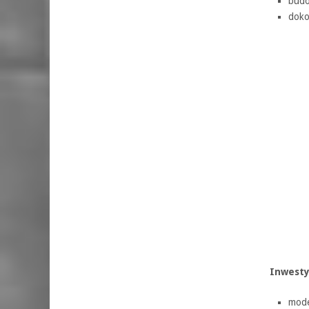
budo
doko
Inwesty
mode