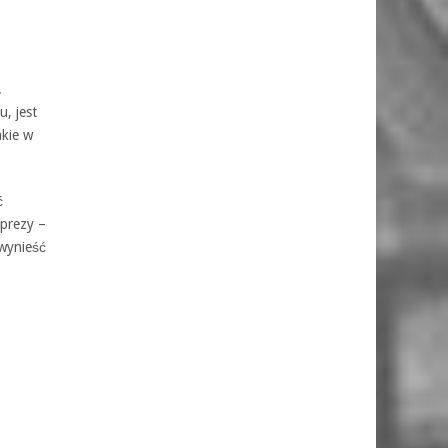
.
, jest
akie w
ć
mprezy –
 wynieść