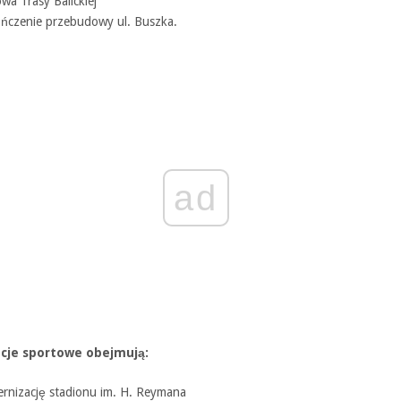
wa Trasy Balickiej
ńczenie przebudowy ul. Buszka.
ad
cje sportowe
obejmują:
rnizację stadionu im. H. Reymana