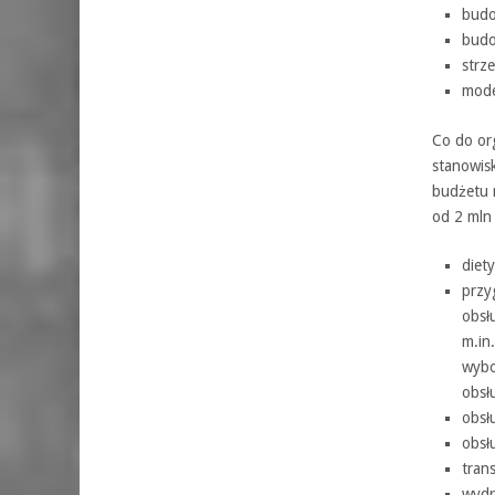
budo
budo
strz
mode
Co do or
stanowis
budżetu 
od 2 mln 
diet
przy
obsł
m.in
wybo
obsł
obsł
obsł
tran
wydr