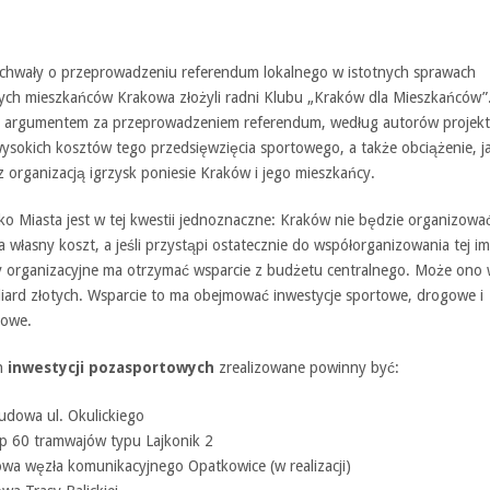
uchwały o przeprowadzeniu referendum lokalnego w istotnych sprawach
ych mieszkańców Krakowa złożyli radni Klubu „Kraków dla Mieszkańców”
argumentem za przeprowadzeniem referendum, według autorów projektu
ysokich kosztów tego przedsięwzięcia sportowego, a także obciążenie, j
 organizacją igrzysk poniesie Kraków i jego mieszkańcy.
ko Miasta jest w tej kwestii jednoznaczne: Kraków nie będzie organizowa
a własny koszt, a jeśli przystąpi ostatecznie do współorganizowania tej i
y organizacyjne ma otrzymać wsparcie z budżetu centralnego. Może ono
liard złotych. Wsparcie to ma obejmować inwestycje sportowe, drogowe i
towe.
h
inwestycji pozasportowych
zrealizowane powinny być:
udowa ul. Okulickiego
p 60 tramwajów typu Lajkonik 2
wa węzła komunikacyjnego Opatkowice (w realizacji)