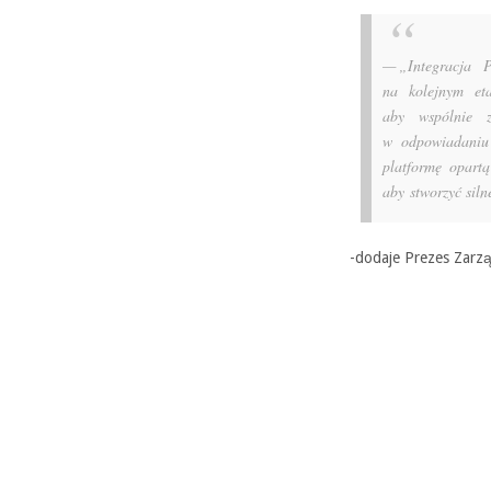
„Integracja 
na kolejnym et
aby wspólnie z
w odpowiadaniu 
platformę opart
aby stworzyć sil
-dodaje Prezes Zarzą