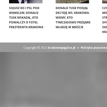
SOJUSZ KO I PSL POD
DONALD TUSK PODJĄŁ
CZ
WAWELEM. DONALD
DECYZJĘ WS. KRAKOWA.
MIS
TUSK WSKAZAŁ, KTO
WIEMY, KTO
ST
POWALCZY O FOTEL
TYMCZASOWO PRZEJMIE
OF
PREZYDENTA KRAKOWA
WŁADZĘ W MIEŚCIE
ZA
KR
Copyright © 2023
krakowwpigulce.pl
∗
Polityka prywatno