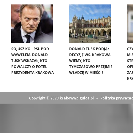
SOJUSZ KO I PSL POD
DONALD TUSK PODJĄŁ
CZ
WAWELEM. DONALD
DECYZJĘ WS. KRAKOWA.
MIS
TUSK WSKAZAŁ, KTO
WIEMY, KTO
ST
POWALCZY O FOTEL
TYMCZASOWO PRZEJMIE
OF
PREZYDENTA KRAKOWA
WŁADZĘ W MIEŚCIE
ZA
KR
Copyright © 2023
krakowwpigulce.pl
∗
Polityka prywatno