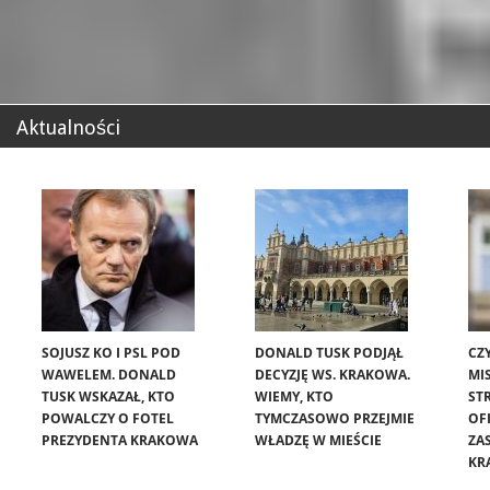
Aktualności
SOJUSZ KO I PSL POD
DONALD TUSK PODJĄŁ
CZ
WAWELEM. DONALD
DECYZJĘ WS. KRAKOWA.
MIS
TUSK WSKAZAŁ, KTO
WIEMY, KTO
ST
POWALCZY O FOTEL
TYMCZASOWO PRZEJMIE
OF
PREZYDENTA KRAKOWA
WŁADZĘ W MIEŚCIE
ZA
KR