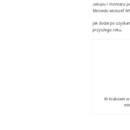
zakupu i montażu pom
Mirowski wiceszef 
Jak dodał po uzyska
przyszłego roku.
W Krakowie w P
mie