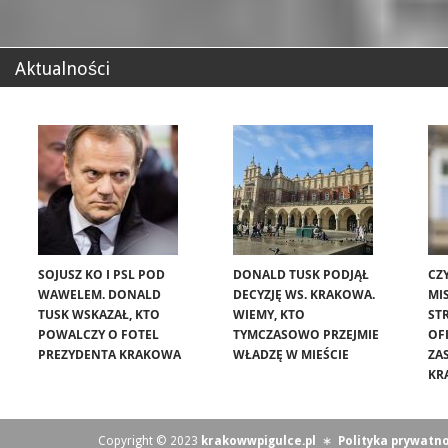
Aktualności
SOJUSZ KO I PSL POD
DONALD TUSK PODJĄŁ
CZ
WAWELEM. DONALD
DECYZJĘ WS. KRAKOWA.
MIS
TUSK WSKAZAŁ, KTO
WIEMY, KTO
ST
POWALCZY O FOTEL
TYMCZASOWO PRZEJMIE
OF
PREZYDENTA KRAKOWA
WŁADZĘ W MIEŚCIE
ZA
KR
Copyright © 2023
krakowwpigulce.pl
∗
Polityka prywatno