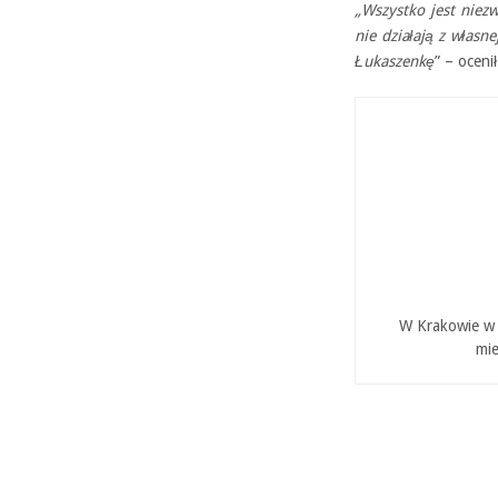
„Wszystko jest niezw
nie działają z własn
Łukaszenkę
” – oceni
W Krakowie w P
mie