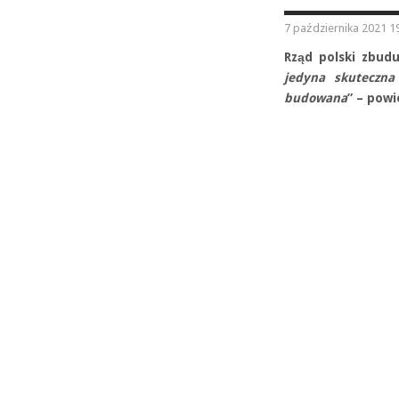
7 października 2021 1
Rząd polski zbud
jedyna skuteczna
budowana
” – powi