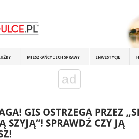
ŁUŻBY
MIESZKAŃCY I ICH SPRAWY
INWESTYCJE
H
ad
GA! GIS OSTRZEGA PRZEZ „S
 SZYJĄ”! SPRAWDŹ CZY JĄ
Z!