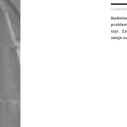
12 paździ
Nadmie
problem
szyi. Z
swoje n