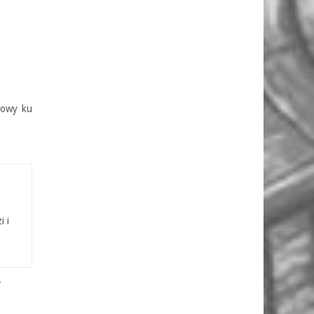
łowy ku
i i
4