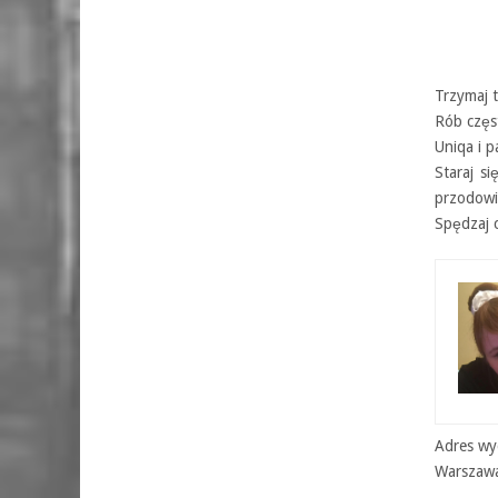
Trzymaj 
Rób częs
Uniqa i 
Staraj s
przodowi
Spędzaj 
Adres wyd
Warszaw