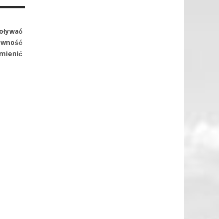
oływać
tywność
zmienić