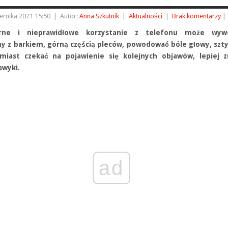
ernika 2021 15:50
|
Autor:
Anna Szkutnik
|
Aktualności
|
Brak komentarzy
|
rne i nieprawidłowe korzystanie z telefonu może wyw
y z barkiem, górną częścią pleców, powodować bóle głowy, sz
amiast czekać na pojawienie się kolejnych objawów, lepiej 
awyki.
ad