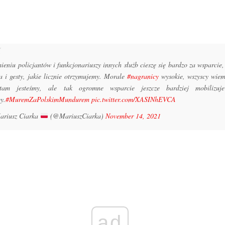
ieniu policjantów i funkcjonariuszy innych służb cieszę się bardzo za wsparcie,
a i gesty, jakie licznie otrzymujemy. Morale
#nagranicy
wysokie, wszyscy wie
tam jesteśmy, ale tak ogromne wsparcie jeszcze bardziej mobilizuj
by.
#MuremZaPolskimMundurem
pic.twitter.com/XASINhEVCA
riusz Ciarka
(@MariuszCiarka)
November 14, 2021
ad