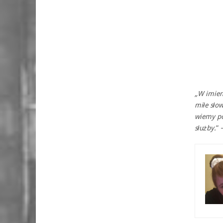
„W imieni
miłe słow
wiemy po
służby.
” 