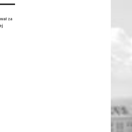
wał za
ej