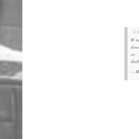
W im
słow
co 
służ
— Ma