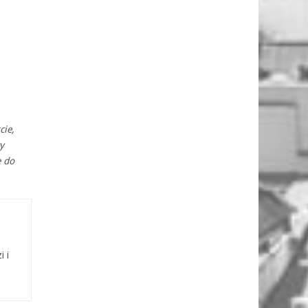
cie,
y
e do
i i