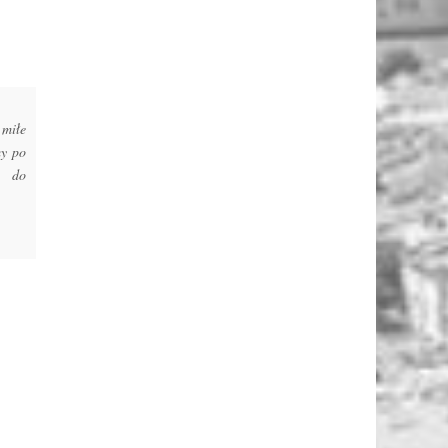
 miłe
my po
e do