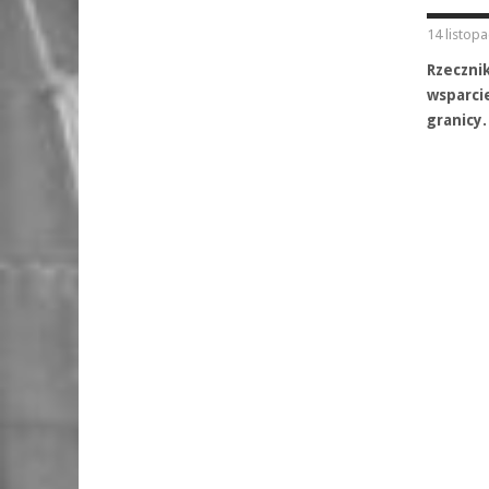
14 listop
Rzeczni
wsparcie
granicy