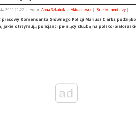
ada 2021 21:22
|
Autor:
Anna Szkutnik
|
Aktualności
|
Brak komentarzy
|
k prasowy Komendanta Głównego Policji Mariusz Ciarka podzięko
, jakie otrzymują policjanci pełniący służbę na polsko-białoruski
.
ad