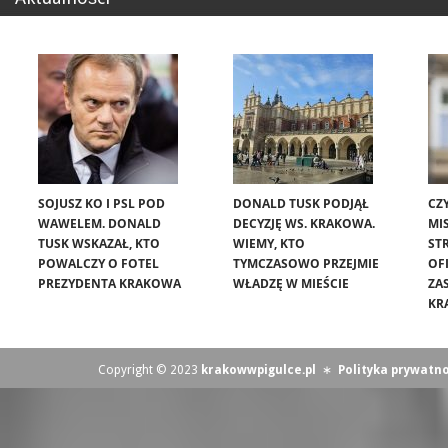
SOJUSZ KO I PSL POD
DONALD TUSK PODJĄŁ
CZ
WAWELEM. DONALD
DECYZJĘ WS. KRAKOWA.
MIS
TUSK WSKAZAŁ, KTO
WIEMY, KTO
ST
POWALCZY O FOTEL
TYMCZASOWO PRZEJMIE
OF
PREZYDENTA KRAKOWA
WŁADZĘ W MIEŚCIE
ZA
KR
Copyright © 2023
krakowwpigulce.pl
∗
Polityka prywatno