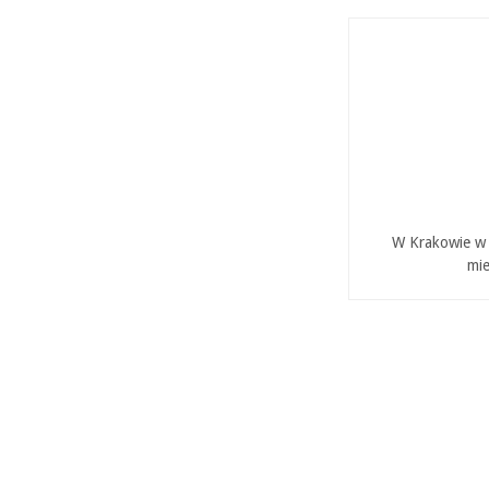
W Krakowie w P
mie