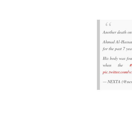
Another death on
Ahmad Al-Hassan
for the past 7 yea
His body was fo
when the
#
pic.twitter.com
— NEXTA (@nex