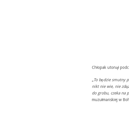
Chłopak utonął podc
„
To będzie smutny po
nikt nie wie, nie zdą
do grobu, czeka na 
muzułmańskiej w Boh