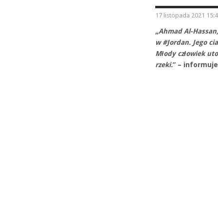
17 listopada 2021 15:
„
Ahmad Al-Hassan, 
w #Jordan. Jego ci
Młody człowiek uto
rzeki.
” – informuj