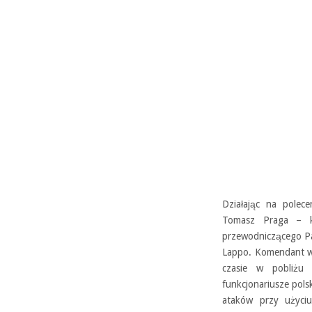
Działając na polec
Tomasz Praga – ko
przewodniczącego Pa
Lappo. Komendant wsp
czasie w pobliżu 
funkcjonariusze polsk
ataków przy użyciu