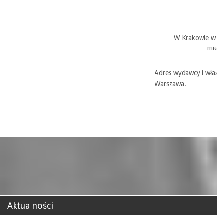
W Krakowie w P
mie
Adres wydawcy i właś
Warszawa.
Aktualności