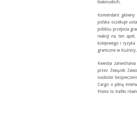
białoruskich.
Komendant główny S
polska oczekuje ust
pobliżu przejścia gr
reakcji na ten ape
kolejowego i ryzyka 
graniczne w Kuźnicy.
Kwestia zaniechania
przez Związek Zawo
osobiste bezpieczeń
Cargo o pilną interw
Pismo to trafiło równ