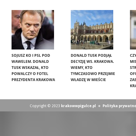
SOJUSZ KO I PSL POD
DONALD TUSK PODJĄŁ
CZ
WAWELEM. DONALD
DECYZJĘ WS. KRAKOWA.
MIS
TUSK WSKAZAŁ, KTO
WIEMY, KTO
ST
POWALCZY O FOTEL
TYMCZASOWO PRZEJMIE
OF
PREZYDENTA KRAKOWA
WŁADZĘ W MIEŚCIE
ZA
KR
Copyright © 2023
krakowwpigulce.pl
∗
Polityka prywatno