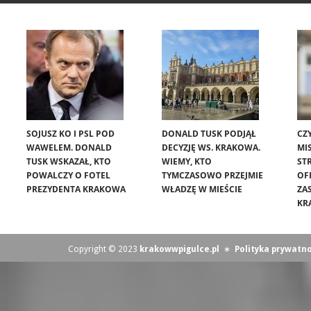
SOJUSZ KO I PSL POD
DONALD TUSK PODJĄŁ
CZ
WAWELEM. DONALD
DECYZJĘ WS. KRAKOWA.
MIS
TUSK WSKAZAŁ, KTO
WIEMY, KTO
ST
POWALCZY O FOTEL
TYMCZASOWO PRZEJMIE
OF
PREZYDENTA KRAKOWA
WŁADZĘ W MIEŚCIE
ZA
KR
Copyright © 2023
krakowwpigulce.pl
∗
Polityka prywatno