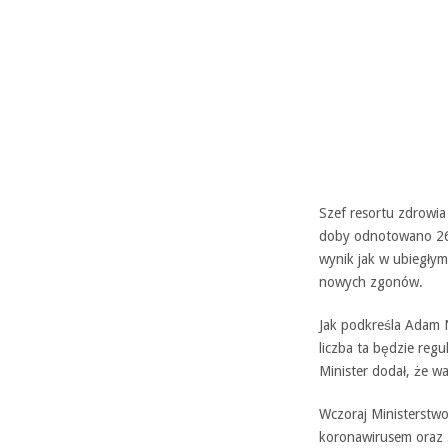
Szef resortu zdrowia
doby odnotowano 26 
wynik jak w ubiegły
nowych zgonów.
Jak podkreśla Adam N
liczba ta będzie re
Minister dodał, że w
Wczoraj Ministerstw
koronawirusem oraz 