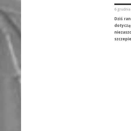
6 grudnia
Dziś ra
dotyczą
niezaszc
szczepi