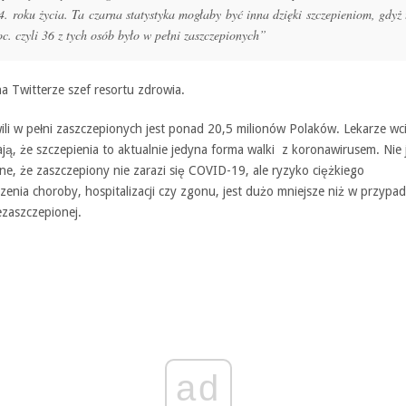
4. roku życia. Ta czarna statystyka mogłaby być inna dzięki szczepieniom, gdyż 
oc. czyli 36 z tych osób było w pełni zaszczepionych”
na Twitterze szef resortu zdrowia.
ili w pełni zaszczepionych jest ponad 20,5 milionów Polaków. Lekarze wc
ją, że szczepienia to aktualnie jedyna forma walki z koronawirusem. Nie 
e, że zaszczepiony nie zarazi się COVID-19, ale ryzyko ciężkiego
enia choroby, hospitalizacji czy zgonu, jest dużo mniejsze niż w przypa
ezaszczepionej.
ad