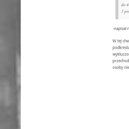
do 4
3 pr
-napisał 
W tej chw
podkreśla
wykluczon
przechodz
osoby ni