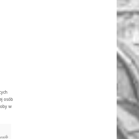
cych
ej osób
soby w
 osób