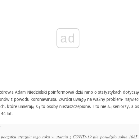
ad
 zdrowia Adam Niedzielski poinformował dziś rano o statystykach dotyczą
gonów z powodu koronawirusa. Zwrócił uwagę na ważny problem- najwiec
h, które umierają są to osoby niezaszczepione. I to nie są seniorzy, a o
44 lat.
początku stycznia tego roku w starciu z COVID-19 nie poradziło sobie 1085