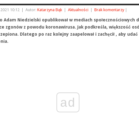
 2021 10:12
|
Autor:
Katarzyna Bąk
|
Aktualności
|
Brak komentarzy
|
no Adam Niedzielski opublikował w mediach społecznościowych 
ce zgonów z powodu koronawirusa. Jak podkreśla, większość osó
zepiona. Dlatego po raz kolejny zaapelował i zachęcił , aby udać 
enia.
ad