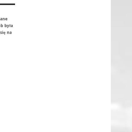
dane
b była
się na