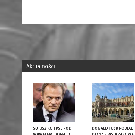
Aktualności
SOJUSZ KO I PSL POD
DONALD TUSK PODJĄŁ
WAWELEM. DONALD
DECYZJĘ WS. KRAKOWA.