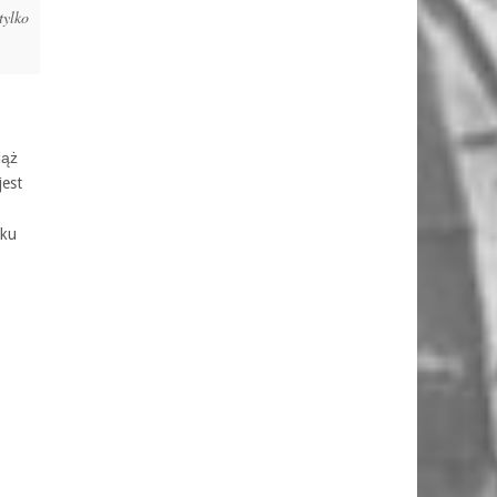
tylko
iąż
jest
dku