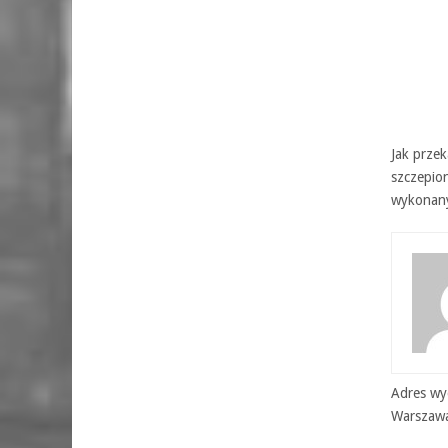
Jak prze
szczepio
wykonany
Adres wyd
Warszaw