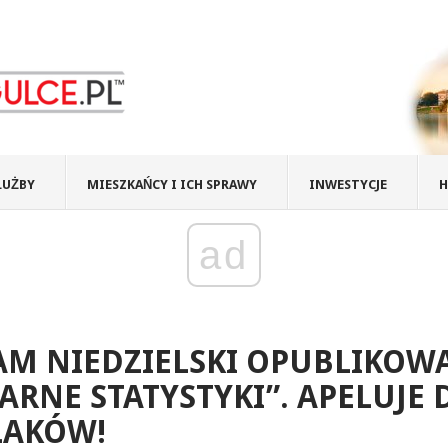
ŁUŻBY
MIESZKAŃCY I ICH SPRAWY
INWESTYCJE
H
ad
AM NIEDZIELSKI OPUBLIKOW
ARNE STATYSTYKI”. APELUJE 
LAKÓW!