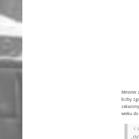
Minister
liczby z
zakażonyc
wieku do 
„Od 