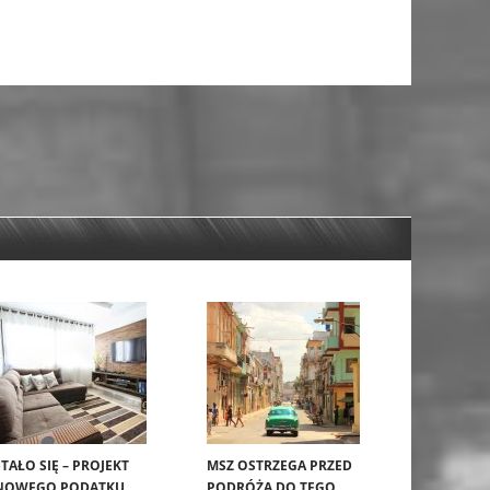
STAŁO SIĘ – PROJEKT
MSZ OSTRZEGA PRZED
NOWEGO PODATKU
PODRÓŻĄ DO TEGO